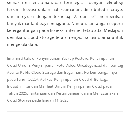
semakin efisien, aman, dan terintegrasi dengan teknologi
terkini. Inovasi dalam hal keamanan, distributed storage,
dan integrasi dengan teknologi AI dan IoT memberikan
banyak manfaat bagi pengguna. Namun, tantangan seperti
ketergantungan pada koneksi internet tetap ada. Meskipun
demikian, cloud storage tetap menjadi solusi utama untuk
mengelola data.
Entri ini ditulis di
Penyimpanan Backup Restore
,
Penyimpanan
Cloud Umum
,
Penyimpanan Foto Video
,
Uncategorized
dan ber-tag
Apa itu Public Cloud Storage dan Bagaimana Perkembangannya
pada Tahun 2025?
,
Aplikasi Penyimpanan Cloud di Berbagai
Industri
,
Fitur dan Manfaat Umum Penyimpanan Cloud pada
Tahun 2025
,
Tantangan dan Pertimbangan dalam Menggunakan
Cloud Storage
pada
Januari 11, 2025
.