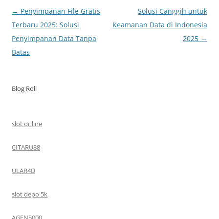
Navigasi
←
Penyimpanan File Gratis
Solusi Canggih untuk
Tulisan
Terbaru 2025: Solusi
Keamanan Data di Indonesia
Penyimpanan Data Tanpa
2025
→
Batas
Blog Roll
slot online
CITARU88
ULAR4D
slot depo 5k
AGEN5000