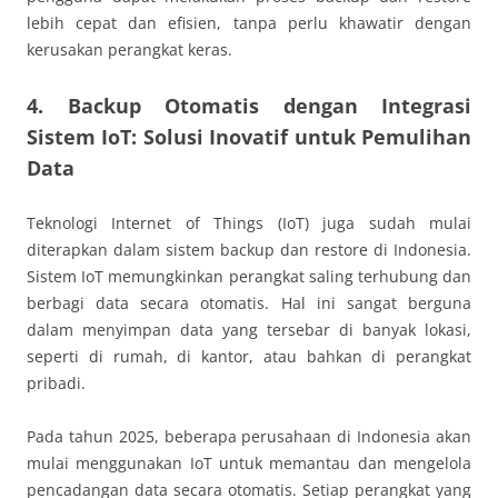
lebih cepat dan efisien, tanpa perlu khawatir dengan
kerusakan perangkat keras.
4. Backup Otomatis dengan Integrasi
Sistem IoT: Solusi Inovatif untuk Pemulihan
Data
Teknologi Internet of Things (IoT) juga sudah mulai
diterapkan dalam sistem backup dan restore di Indonesia.
Sistem IoT memungkinkan perangkat saling terhubung dan
berbagi data secara otomatis. Hal ini sangat berguna
dalam menyimpan data yang tersebar di banyak lokasi,
seperti di rumah, di kantor, atau bahkan di perangkat
pribadi.
Pada tahun 2025, beberapa perusahaan di Indonesia akan
mulai menggunakan IoT untuk memantau dan mengelola
pencadangan data secara otomatis. Setiap perangkat yang