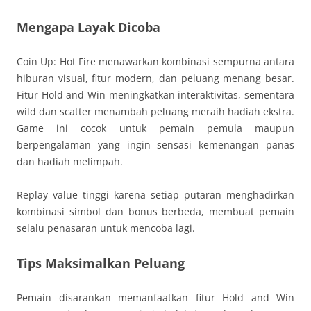
Mengapa Layak Dicoba
Coin Up: Hot Fire menawarkan kombinasi sempurna antara
hiburan visual, fitur modern, dan peluang menang besar.
Fitur Hold and Win meningkatkan interaktivitas, sementara
wild dan scatter menambah peluang meraih hadiah ekstra.
Game ini cocok untuk pemain pemula maupun
berpengalaman yang ingin sensasi kemenangan panas
dan hadiah melimpah.
Replay value tinggi karena setiap putaran menghadirkan
kombinasi simbol dan bonus berbeda, membuat pemain
selalu penasaran untuk mencoba lagi.
Tips Maksimalkan Peluang
Pemain disarankan memanfaatkan fitur Hold and Win