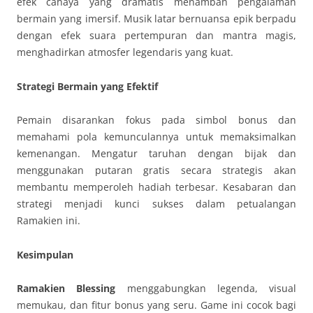
efek cahaya yang dramatis menambah pengalaman
bermain yang imersif. Musik latar bernuansa epik berpadu
dengan efek suara pertempuran dan mantra magis,
menghadirkan atmosfer legendaris yang kuat.
Strategi Bermain yang Efektif
Pemain disarankan fokus pada simbol bonus dan
memahami pola kemunculannya untuk memaksimalkan
kemenangan. Mengatur taruhan dengan bijak dan
menggunakan putaran gratis secara strategis akan
membantu memperoleh hadiah terbesar. Kesabaran dan
strategi menjadi kunci sukses dalam petualangan
Ramakien ini.
Kesimpulan
Ramakien Blessing
menggabungkan legenda, visual
memukau, dan fitur bonus yang seru. Game ini cocok bagi