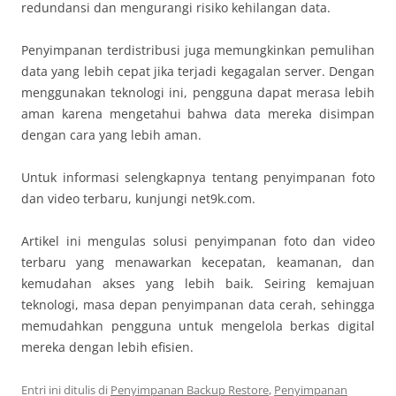
redundansi dan mengurangi risiko kehilangan data.
Penyimpanan terdistribusi juga memungkinkan pemulihan
data yang lebih cepat jika terjadi kegagalan server. Dengan
menggunakan teknologi ini, pengguna dapat merasa lebih
aman karena mengetahui bahwa data mereka disimpan
dengan cara yang lebih aman.
Untuk informasi selengkapnya tentang penyimpanan foto
dan video terbaru, kunjungi net9k.com.
Artikel ini mengulas solusi penyimpanan foto dan video
terbaru yang menawarkan kecepatan, keamanan, dan
kemudahan akses yang lebih baik. Seiring kemajuan
teknologi, masa depan penyimpanan data cerah, sehingga
memudahkan pengguna untuk mengelola berkas digital
mereka dengan lebih efisien.
Entri ini ditulis di
Penyimpanan Backup Restore
,
Penyimpanan