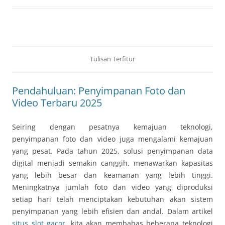
Tulisan Terfitur
Pendahuluan: Penyimpanan Foto dan
Video Terbaru 2025
Seiring dengan pesatnya kemajuan teknologi,
penyimpanan foto dan video juga mengalami kemajuan
yang pesat. Pada tahun 2025, solusi penyimpanan data
digital menjadi semakin canggih, menawarkan kapasitas
yang lebih besar dan keamanan yang lebih tinggi.
Meningkatnya jumlah foto dan video yang diproduksi
setiap hari telah menciptakan kebutuhan akan sistem
penyimpanan yang lebih efisien dan andal. Dalam artikel
situs slot gacor
, kita akan membahas beberapa teknologi