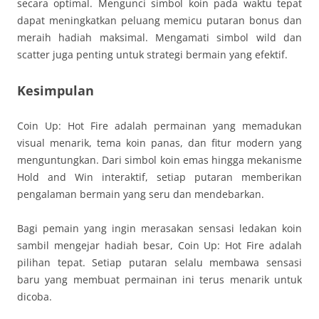
secara optimal. Mengunci simbol koin pada waktu tepat
dapat meningkatkan peluang memicu putaran bonus dan
meraih hadiah maksimal. Mengamati simbol wild dan
scatter juga penting untuk strategi bermain yang efektif.
Kesimpulan
Coin Up: Hot Fire adalah permainan yang memadukan
visual menarik, tema koin panas, dan fitur modern yang
menguntungkan. Dari simbol koin emas hingga mekanisme
Hold and Win interaktif, setiap putaran memberikan
pengalaman bermain yang seru dan mendebarkan.
Bagi pemain yang ingin merasakan sensasi ledakan koin
sambil mengejar hadiah besar, Coin Up: Hot Fire adalah
pilihan tepat. Setiap putaran selalu membawa sensasi
baru yang membuat permainan ini terus menarik untuk
dicoba.