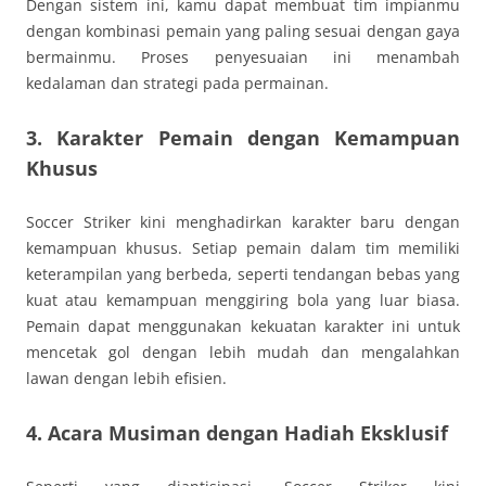
Dengan sistem ini, kamu dapat membuat tim impianmu
dengan kombinasi pemain yang paling sesuai dengan gaya
bermainmu. Proses penyesuaian ini menambah
kedalaman dan strategi pada permainan.
3. Karakter Pemain dengan Kemampuan
Khusus
Soccer Striker kini menghadirkan karakter baru dengan
kemampuan khusus. Setiap pemain dalam tim memiliki
keterampilan yang berbeda, seperti tendangan bebas yang
kuat atau kemampuan menggiring bola yang luar biasa.
Pemain dapat menggunakan kekuatan karakter ini untuk
mencetak gol dengan lebih mudah dan mengalahkan
lawan dengan lebih efisien.
4. Acara Musiman dengan Hadiah Eksklusif