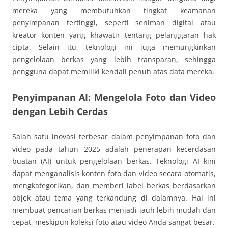
mereka yang membutuhkan tingkat keamanan
penyimpanan tertinggi, seperti seniman digital atau
kreator konten yang khawatir tentang pelanggaran hak
cipta. Selain itu, teknologi ini juga memungkinkan
pengelolaan berkas yang lebih transparan, sehingga
pengguna dapat memiliki kendali penuh atas data mereka.
Penyimpanan AI: Mengelola Foto dan Video
dengan Lebih Cerdas
Salah satu inovasi terbesar dalam penyimpanan foto dan
video pada tahun 2025 adalah penerapan kecerdasan
buatan (AI) untuk pengelolaan berkas. Teknologi AI kini
dapat menganalisis konten foto dan video secara otomatis,
mengkategorikan, dan memberi label berkas berdasarkan
objek atau tema yang terkandung di dalamnya. Hal ini
membuat pencarian berkas menjadi jauh lebih mudah dan
cepat, meskipun koleksi foto atau video Anda sangat besar.