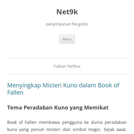
Net9k
penyimpanan file gratis
Langsung
Menu
ke
isi
Tulisan Terfitur
Menyingkap Misteri Kuno dalam Book of
Fallen
Tema Peradaban Kuno yang Memikat
Book of Fallen membawa pengguna ke dunia peradaban
kuno yang penuh misteri dan simbol magis. Sejak awal,