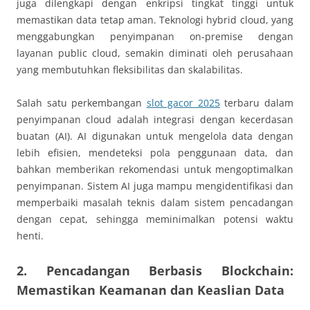
juga dilengkapi dengan enkripsi tingkat tinggi untuk
memastikan data tetap aman. Teknologi hybrid cloud, yang
menggabungkan penyimpanan on-premise dengan
layanan public cloud, semakin diminati oleh perusahaan
yang membutuhkan fleksibilitas dan skalabilitas.
Salah satu perkembangan
slot gacor 2025
terbaru dalam
penyimpanan cloud adalah integrasi dengan kecerdasan
buatan (AI). AI digunakan untuk mengelola data dengan
lebih efisien, mendeteksi pola penggunaan data, dan
bahkan memberikan rekomendasi untuk mengoptimalkan
penyimpanan. Sistem AI juga mampu mengidentifikasi dan
memperbaiki masalah teknis dalam sistem pencadangan
dengan cepat, sehingga meminimalkan potensi waktu
henti.
2. Pencadangan Berbasis Blockchain:
Memastikan Keamanan dan Keaslian Data