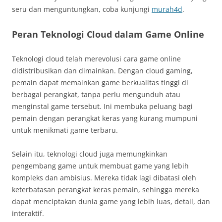
seru dan menguntungkan, coba kunjungi
murah4d
.
Peran Teknologi Cloud dalam Game Online
Teknologi cloud telah merevolusi cara game online
didistribusikan dan dimainkan. Dengan cloud gaming,
pemain dapat memainkan game berkualitas tinggi di
berbagai perangkat, tanpa perlu mengunduh atau
menginstal game tersebut. Ini membuka peluang bagi
pemain dengan perangkat keras yang kurang mumpuni
untuk menikmati game terbaru.
Selain itu, teknologi cloud juga memungkinkan
pengembang game untuk membuat game yang lebih
kompleks dan ambisius. Mereka tidak lagi dibatasi oleh
keterbatasan perangkat keras pemain, sehingga mereka
dapat menciptakan dunia game yang lebih luas, detail, dan
interaktif.