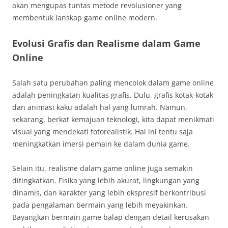
akan mengupas tuntas metode revolusioner yang
membentuk lanskap game online modern.
Evolusi Grafis dan Realisme dalam Game
Online
Salah satu perubahan paling mencolok dalam game online
adalah peningkatan kualitas grafis. Dulu, grafis kotak-kotak
dan animasi kaku adalah hal yang lumrah. Namun,
sekarang, berkat kemajuan teknologi, kita dapat menikmati
visual yang mendekati fotorealistik. Hal ini tentu saja
meningkatkan imersi pemain ke dalam dunia game.
Selain itu, realisme dalam game online juga semakin
ditingkatkan. Fisika yang lebih akurat, lingkungan yang
dinamis, dan karakter yang lebih ekspresif berkontribusi
pada pengalaman bermain yang lebih meyakinkan.
Bayangkan bermain game balap dengan detail kerusakan