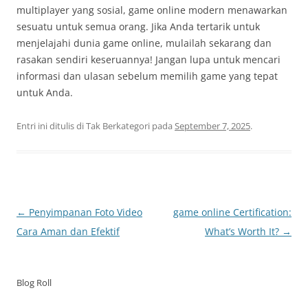
multiplayer yang sosial, game online modern menawarkan
sesuatu untuk semua orang. Jika Anda tertarik untuk
menjelajahi dunia game online, mulailah sekarang dan
rasakan sendiri keseruannya! Jangan lupa untuk mencari
informasi dan ulasan sebelum memilih game yang tepat
untuk Anda.
Entri ini ditulis di Tak Berkategori pada
September 7, 2025
.
Navigasi
←
Penyimpanan Foto Video
game online Certification:
Tulisan
Cara Aman dan Efektif
What’s Worth It?
→
Blog Roll