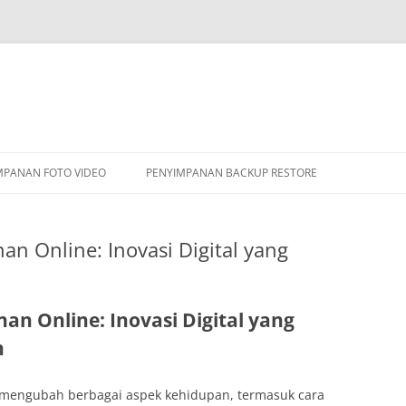
Langsung
ke
MPANAN FOTO VIDEO
PENYIMPANAN BACKUP RESTORE
isi
n Online: Inovasi Digital yang
n
n Online: Inovasi Digital yang
n
h mengubah berbagai aspek kehidupan, termasuk cara