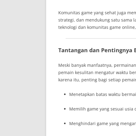
Komunitas game yang sehat juga mem
strategi, dan mendukung satu sama la
teknologi dan komunitas game online
Tantangan dan Pentingnya 
Meski banyak manfaatnya, permainan 
pemain kesulitan mengatur waktu berm
karena itu, penting bagi setiap pemai
Menetapkan batas waktu bermai
Memilih game yang sesuai usia 
Menghindari game yang mengand