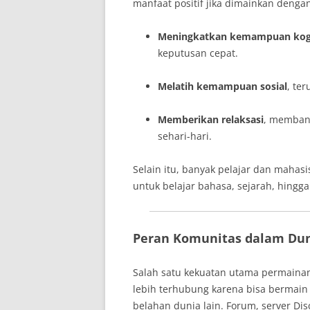
manfaat positif jika dimainkan dengan
Meningkatkan kemampuan kogn
keputusan cepat.
Melatih kemampuan sosial
, te
Memberikan relaksasi
, membant
sehari-hari.
Selain itu, banyak pelajar dan maha
untuk belajar bahasa, sejarah, hingga
Peran Komunitas dalam Du
Salah satu kekuatan utama permaina
lebih terhubung karena bisa bermain
belahan dunia lain. Forum, server Dis