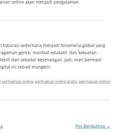
ainan online akan menjadi pengalaman
ari hiburan sederhana menjadi fenomena global yang
eragaman genre, manfaat edukatif, dan kekuatan
ebih dari sekadar kesenangan. Jadi, mari bermain
gital ini sebaik mungkin!
g
permainan online
,
permainan online gratis
,
permainan online
ia
Pos Berikutnya
→