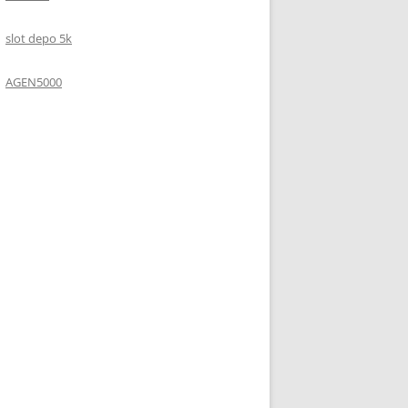
slot depo 5k
AGEN5000