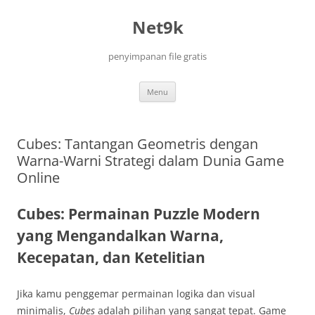
Net9k
penyimpanan file gratis
Langsung
Menu
ke
isi
Cubes: Tantangan Geometris dengan
Warna-Warni Strategi dalam Dunia Game
Online
Cubes: Permainan Puzzle Modern
yang Mengandalkan Warna,
Kecepatan, dan Ketelitian
Jika kamu penggemar permainan logika dan visual
minimalis,
Cubes
adalah pilihan yang sangat tepat. Game