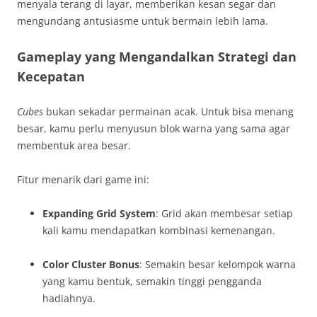
menyala terang di layar, memberikan kesan segar dan
mengundang antusiasme untuk bermain lebih lama.
Gameplay yang Mengandalkan Strategi dan
Kecepatan
Cubes
bukan sekadar permainan acak. Untuk bisa menang
besar, kamu perlu menyusun blok warna yang sama agar
membentuk area besar.
Fitur menarik dari game ini:
Expanding Grid System
: Grid akan membesar setiap
kali kamu mendapatkan kombinasi kemenangan.
Color Cluster Bonus
: Semakin besar kelompok warna
yang kamu bentuk, semakin tinggi pengganda
hadiahnya.