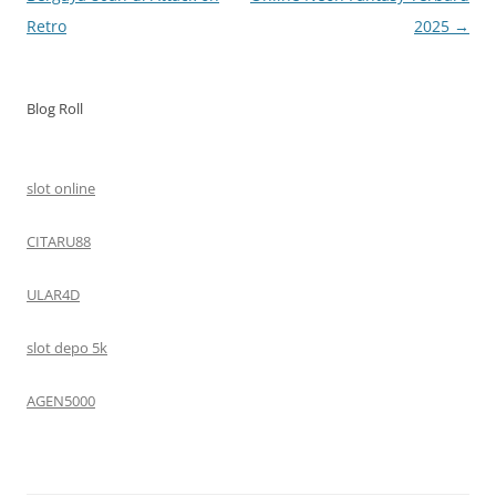
Retro
2025
→
Blog Roll
slot online
CITARU88
ULAR4D
slot depo 5k
AGEN5000